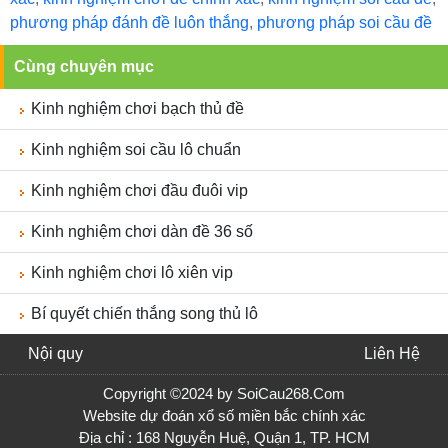
phương pháp đánh đề luôn thắng
,
phương pháp soi cầu đề
Cùng chuyên mục
Kinh nghiệm chơi bạch thủ đề
Kinh nghiệm soi cầu lô chuẩn
Kinh nghiệm chơi đầu đuôi vip
Kinh nghiệm chơi dàn đề 36 số
Kinh nghiệm chơi lô xiên vip
Bí quyết chiến thắng song thủ lô
Nội quy
Liên Hệ
Copyright ©2024 by SoiCau268.Com
Website dự đoán xổ số miền bắc chính xác
Địa chỉ : 168 Nguyễn Huệ, Quận 1, TP. HCM