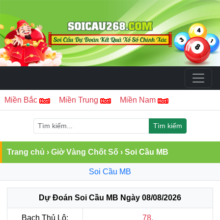
Miền Bắc
Miền Trung
Miền Nam
Tìm kiếm
Trang chủ
›
Giờ Vàng Chốt Số
›
Soi Cầu MB
Soi Cầu MB
Dự Đoán Soi Cầu MB Ngày 08/08/2026
Bạch Thủ Lô:
78.