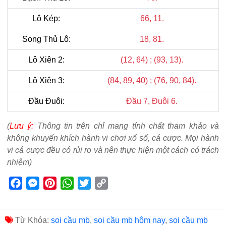
Lô Kép:
66, 11.
Song Thủ Lô:
18, 81.
Lô Xiên 2:
(12, 64) ; (93, 13).
Lô Xiên 3:
(84, 89, 40) ; (76, 90, 84).
Đầu Đuôi:
Đầu 7, Đuôi 6.
(
Lưu ý:
Thông tin trên chỉ mang tính chất tham khảo và
không khuyến khích hành vi chơi xổ số, cá cược. Mọi hành
vi cá cược đều có rủi ro và nên thực hiện một cách có trách
nhiệm)
Facebook
Messenger
Pinterest
WhatsApp
Twitter
Copy
Link
Từ Khóa:
soi cầu mb
,
soi cầu mb hôm nay
,
soi cầu mb