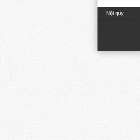
Nội quy