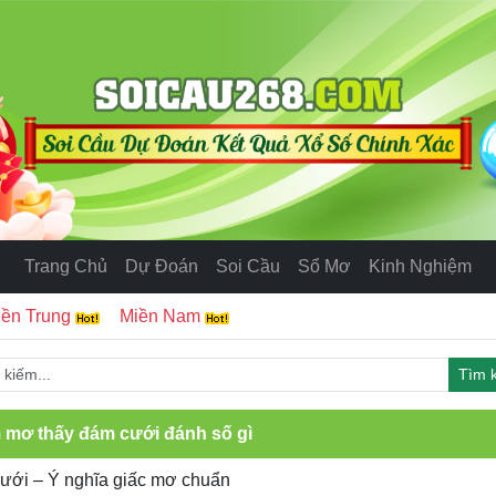
Trang Chủ
Dự Đoán
Soi Cầu
Sổ Mơ
Kinh Nghiệm
iền Trung
Miền Nam
Tìm 
 mơ thấy đám cưới đánh số gì
ưới – Ý nghĩa giấc mơ chuẩn