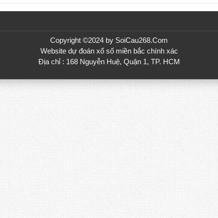
Copyright ©2024 by SoiCau268.Com
Website dự đoán xổ số miền bắc chính xác
Địa chỉ : 168 Nguyễn Huệ, Quận 1, TP. HCM